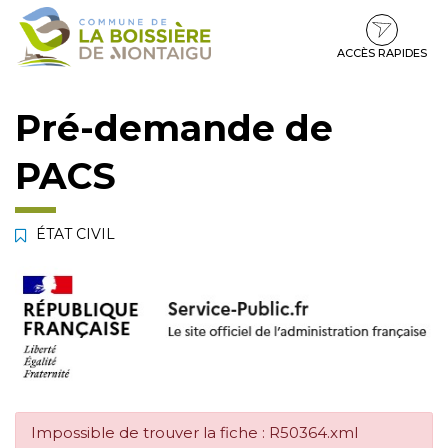
Gestion des traceurs
Aller
Aller
Aller
à
au
au
la
contenu
pied
ACCÈS RAPIDES
navigation
de
page
Pré-demande de
PACS
ÉTAT CIVIL
Impossible de trouver la fiche : R50364.xml