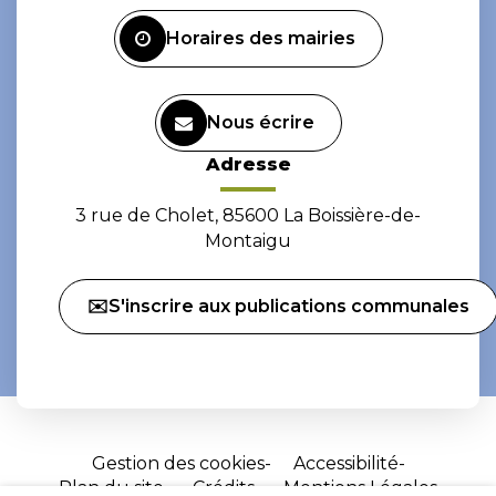
Facebook
Instagram
Horaires des mairies
Nous écrire
Adresse
3 rue de Cholet, 85600 La Boissière-de-
Montaigu
✉️S'inscrire aux publications communales
Gestion des cookies
Accessibilité
Plan du site
Crédits
Mentions Légales