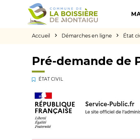
Gestion des traceurs
Aller
Aller
Aller
à
au
au
MA
la
contenu
pied
navigation
de
page
Accueil
Démarches en ligne
État civ
Pré-demande de 
ÉTAT CIVIL