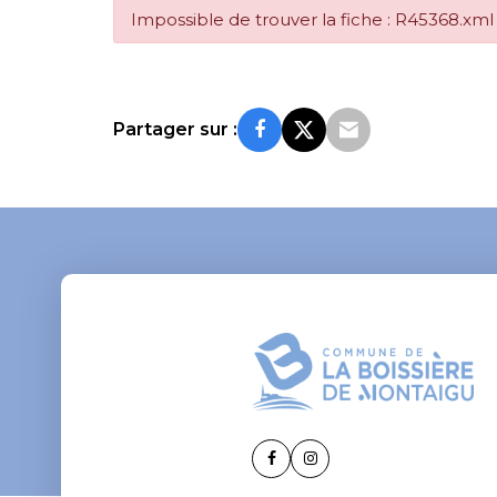
Impossible de trouver la fiche : R45368.xml
Partager sur :
Lien
Lien
vers
vers