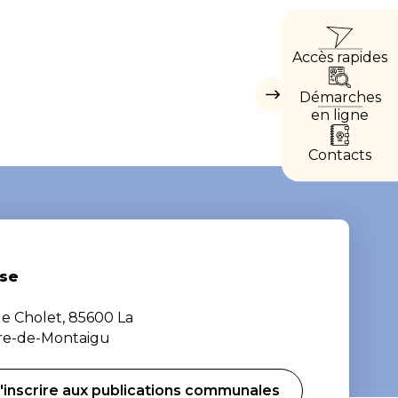
ACCÈ
Accès rapides
DIRE
Démarches
Masquer
les
en ligne
accès
directs
Contacts
se
de Cholet, 85600 La
ère-de-Montaigu
'inscrire aux publications communales