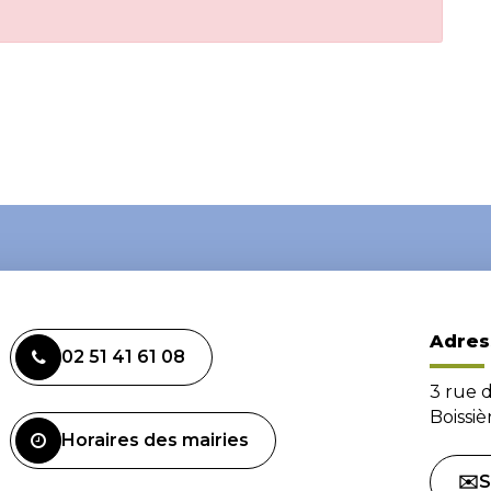
Adres
02 51 41 61 08
3 rue 
Boissi
Horaires des mairies
✉️S