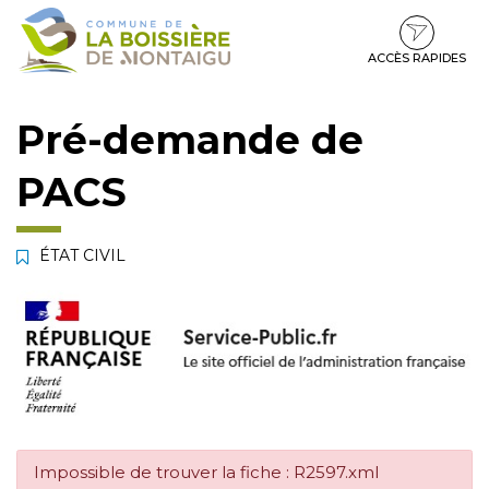
Gestion des traceurs
Aller
Aller
Aller
à
au
au
la
contenu
pied
ACCÈS RAPIDES
navigation
de
page
Pré-demande de
PACS
ÉTAT CIVIL
Impossible de trouver la fiche : R2597.xml