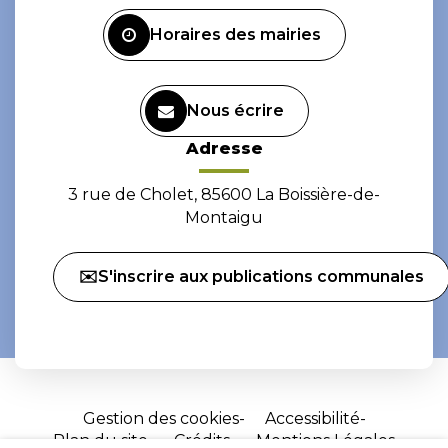
Facebook
Instagram
Horaires des mairies
Nous écrire
Adresse
3 rue de Cholet, 85600 La Boissière-de-
Montaigu
✉️S'inscrire aux publications communales
Gestion des cookies
Accessibilité
Plan du site
Crédits
Mentions Légales