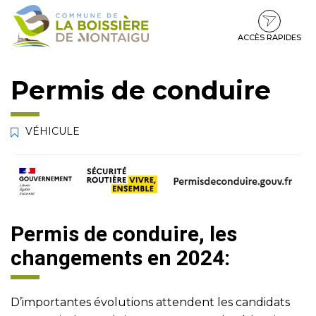
Gestion des traceurs
Aller
Aller
Aller
à
au
au
la
contenu
pied
ACCÈS RAPIDES
navigation
de
page
Permis de conduire
VÉHICULE
Permis de conduire, les
changements en 2024:
D’importantes évolutions attendent les candidats