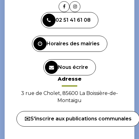
Lien
Lien
vers
vers
02 51 41 61 08
le
le
compte
compte
Facebook
Instagram
Horaires des mairies
Nous écrire
Adresse
3 rue de Cholet, 85600 La Boissière-de-
Montaigu
✉️S'inscrire aux publications communales