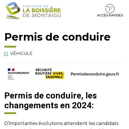
Gestion des traceurs
Aller
Aller
Aller
à
au
au
la
contenu
pied
ACCÈS RAPIDES
navigation
de
page
Permis de conduire
VÉHICULE
Permis de conduire, les
changements en 2024:
D’importantes évolutions attendent les candidats