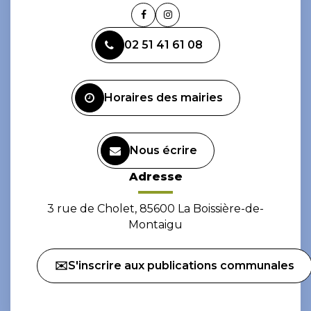
Lien
Lien
vers
vers
02 51 41 61 08
le
le
compte
compte
Facebook
Instagram
Horaires des mairies
Nous écrire
Adresse
3 rue de Cholet, 85600 La Boissière-de-
Montaigu
✉️S'inscrire aux publications communales