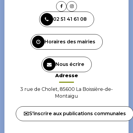
Lien
Lien
vers
vers
02 51 41 61 08
le
le
compte
compte
Facebook
Instagram
Horaires des mairies
Nous écrire
Adresse
3 rue de Cholet, 85600 La Boissière-de-
Montaigu
✉️S'inscrire aux publications communales