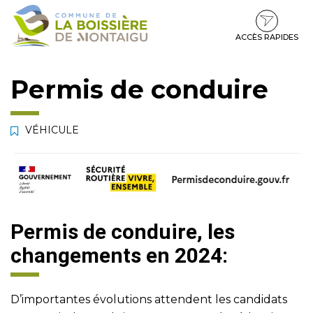
Gestion des traceurs
Aller
Aller
Aller
à
au
au
la
contenu
pied
ACCÈS RAPIDES
navigation
de
page
Permis de conduire
VÉHICULE
Permis de conduire, les
changements en 2024:
D’importantes évolutions attendent les candidats