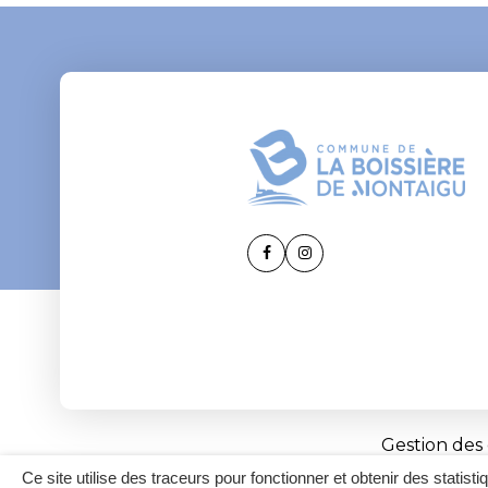
Lien
Lien
vers
vers
le
le
compte
compte
Facebook
Instagram
Gestion des
Ce site utilise des traceurs pour fonctionner et obtenir des statisti