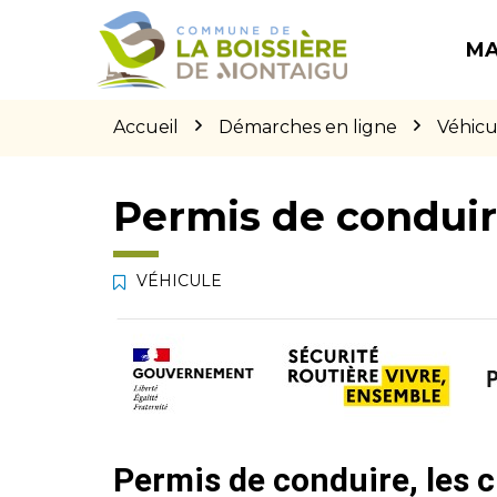
Gestion des traceurs
Aller
Aller
Aller
à
au
au
MA
la
contenu
pied
navigation
de
page
Accueil
Démarches en ligne
Véhicu
Permis de condui
VÉHICULE
Permis de conduire, les