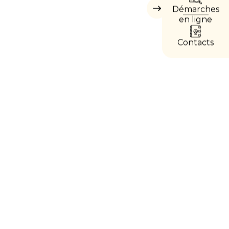
Démarches
Masquer
les
en ligne
accès
directs
Contacts