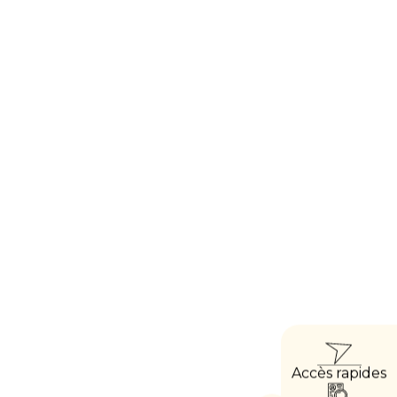
ACCÈ
Accès rapides
DIRE