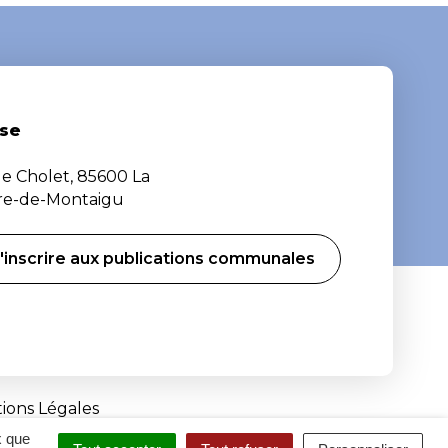
se
de Cholet, 85600 La
ère-de-Montaigu
'inscrire aux publications communales
ions Légales
x que