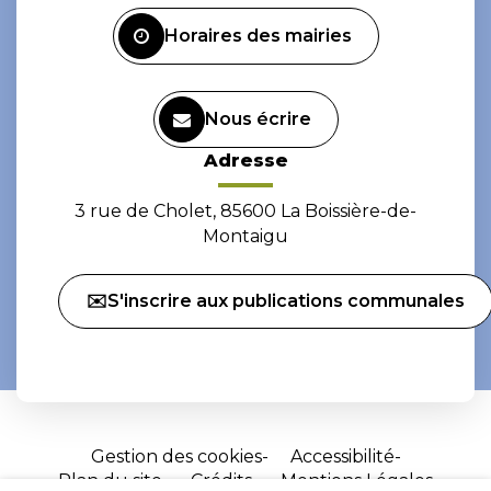
Facebook
Instagram
Horaires des mairies
Nous écrire
Adresse
3 rue de Cholet, 85600 La Boissière-de-
Montaigu
✉️S'inscrire aux publications communales
Gestion des cookies
Accessibilité
Plan du site
Crédits
Mentions Légales