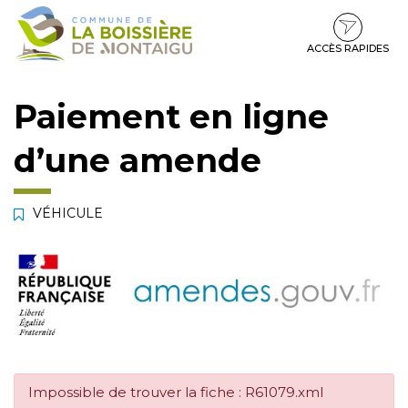
Gestion des traceurs
Aller
Aller
Aller
à
au
au
la
contenu
pied
ACCÈS RAPIDES
navigation
de
page
Paiement en ligne
d’une amende
VÉHICULE
Impossible de trouver la fiche : R61079.xml