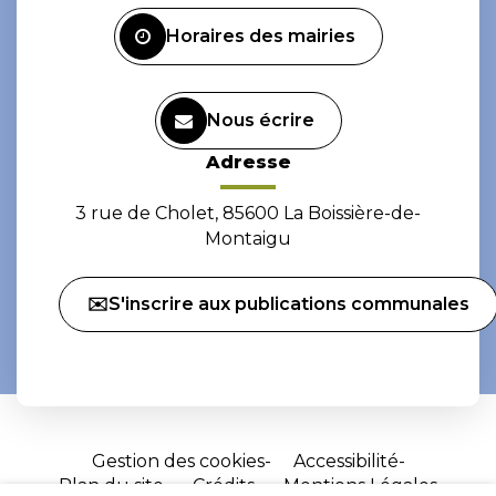
Facebook
Instagram
Horaires des mairies
Nous écrire
Adresse
3 rue de Cholet, 85600 La Boissière-de-
Montaigu
✉️S'inscrire aux publications communales
Gestion des cookies
Accessibilité
Plan du site
Crédits
Mentions Légales