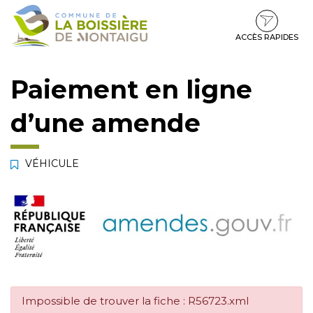
Gestion des traceurs
Aller
Aller
Aller
à
au
au
la
contenu
pied
ACCÈS RAPIDES
navigation
de
page
Paiement en ligne
d’une amende
VÉHICULE
Impossible de trouver la fiche : R56723.xml