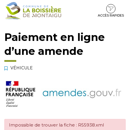
Gestion des traceurs
Aller
Aller
Aller
à
au
au
la
contenu
pied
ACCÈS RAPIDES
navigation
de
page
Paiement en ligne
d’une amende
VÉHICULE
Impossible de trouver la fiche : R55938.xml