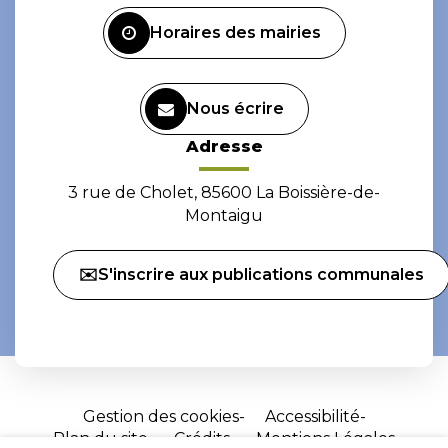
Facebook
Instagram
Horaires des mairies
Nous écrire
Adresse
3 rue de Cholet, 85600 La Boissière-de-
Montaigu
✉️S'inscrire aux publications communales
Gestion des cookies
Accessibilité
Plan du site
Crédits
Mentions Légales