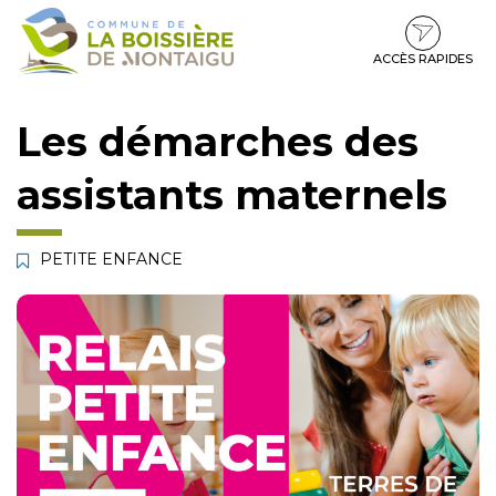
Gestion des traceurs
Aller
Aller
Aller
à
au
au
la
contenu
pied
ACCÈS RAPIDES
navigation
de
page
Les démarches des
assistants maternels
PETITE ENFANCE