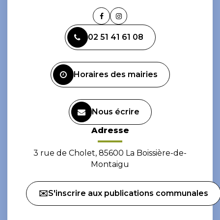
Lien
Lien
vers
vers
02 51 41 61 08
le
le
compte
compte
Facebook
Instagram
Horaires des mairies
Nous écrire
Adresse
3 rue de Cholet, 85600 La Boissière-de-
Montaigu
✉️S'inscrire aux publications communales