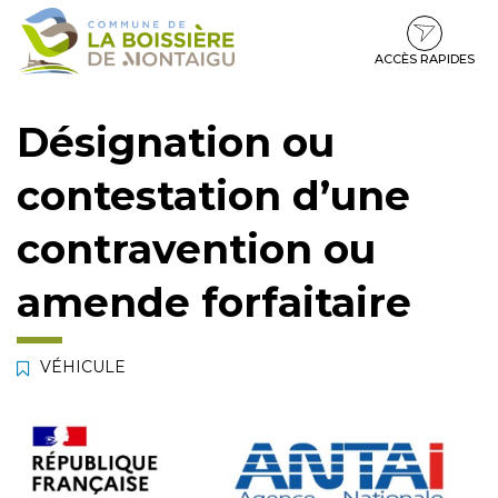
Gestion des traceurs
Aller
Aller
Aller
à
au
au
la
contenu
pied
ACCÈS RAPIDES
navigation
de
page
Désignation ou
contestation d’une
contravention ou
amende forfaitaire
VÉHICULE