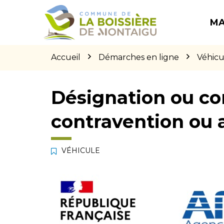
Gestion des traceurs
Aller
Aller
Aller
à
au
au
MA
la
contenu
pied
navigation
de
page
Accueil
Démarches en ligne
Véhicu
Désignation ou co
contravention ou 
VÉHICULE