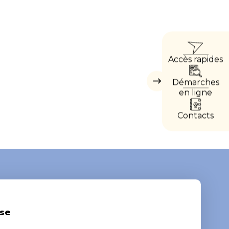
ACCÈ
Accès rapides
DIRE
Démarches
Masquer
les
en ligne
accès
directs
Contacts
se