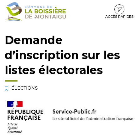
Gestion des traceurs
Aller
Aller
Aller
à
au
au
la
contenu
pied
ACCÈS RAPIDES
navigation
de
page
Demande
d’inscription sur les
listes électorales
ÉLECTIONS