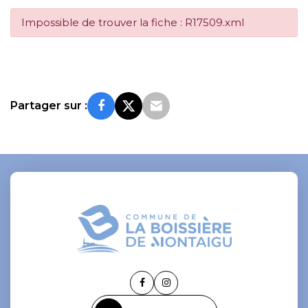
Impossible de trouver la fiche : R17509.xml
Partager sur :
Lien
Lien
vers
vers