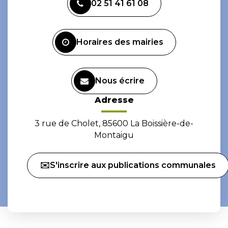
02 51 41 61 08
le
le
compte
compte
Facebook
Instagram
Horaires des mairies
Nous écrire
Adresse
3 rue de Cholet, 85600 La Boissière-de-
Montaigu
✉️S'inscrire aux publications communales