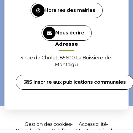
Facebook
Instagram
Horaires des mairies
Nous écrire
Adresse
3 rue de Cholet, 85600 La Boissière-de-
Montaigu
✉️S'inscrire aux publications communales
Gestion des cookies
Accessibilité
Plan du site
Crédits
Mentions Légales