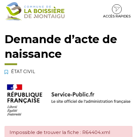
Gestion des traceurs
Aller
Aller
Aller
à
au
au
la
contenu
pied
ACCÈS RAPIDES
navigation
de
page
Demande d’acte de
naissance
ÉTAT CIVIL
Impossible de trouver la fiche : R64404.xml