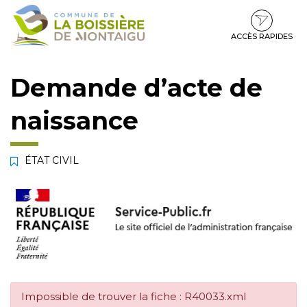
Gestion des traceurs
Aller
Aller
Aller
à
au
au
la
contenu
pied
ACCÈS RAPIDES
navigation
de
page
Demande d’acte de
naissance
ÉTAT CIVIL
Impossible de trouver la fiche : R40033.xml