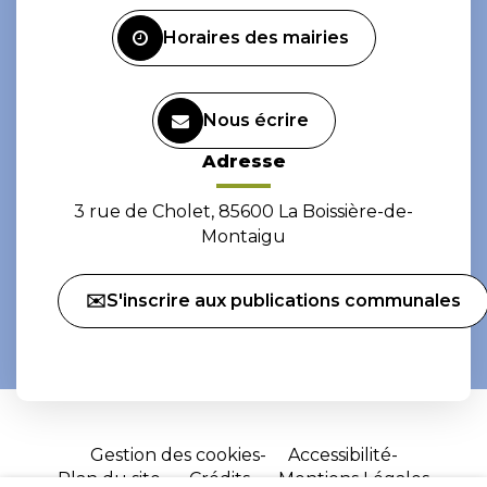
Facebook
Instagram
Horaires des mairies
Nous écrire
Adresse
3 rue de Cholet, 85600 La Boissière-de-
Montaigu
✉️S'inscrire aux publications communales
Gestion des cookies
Accessibilité
Plan du site
Crédits
Mentions Légales