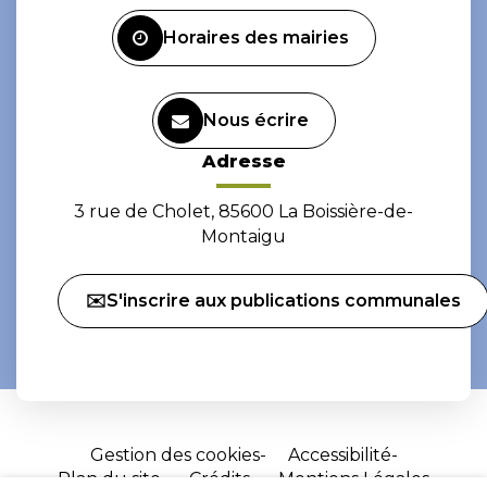
Facebook
Instagram
Horaires des mairies
Nous écrire
Adresse
3 rue de Cholet, 85600 La Boissière-de-
Montaigu
✉️S'inscrire aux publications communales
Gestion des cookies
Accessibilité
Plan du site
Crédits
Mentions Légales