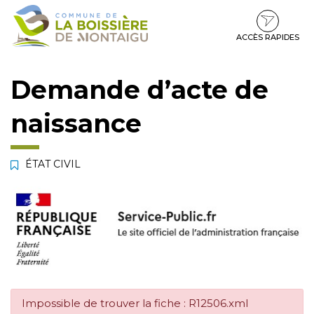
Gestion des traceurs
Aller
Aller
Aller
à
au
au
la
contenu
pied
ACCÈS RAPIDES
navigation
de
page
Demande d’acte de
naissance
ÉTAT CIVIL
Impossible de trouver la fiche : R12506.xml