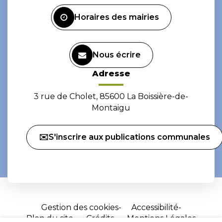
Facebook
Instagram
Horaires des mairies
Nous écrire
Adresse
3 rue de Cholet, 85600 La Boissière-de-
Montaigu
✉️S'inscrire aux publications communales
Gestion des cookies
Accessibilité
Plan du site
Crédits
Mentions Légales