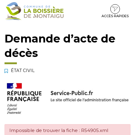
Gestion des traceurs
Aller
Aller
Aller
à
au
au
la
contenu
pied
ACCÈS RAPIDES
navigation
de
page
Demande d’acte de
décès
ÉTAT CIVIL
Impossible de trouver la fiche : R54905.xml