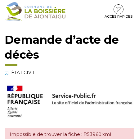
Gestion des traceurs
Aller
Aller
Aller
à
au
au
la
contenu
pied
ACCÈS RAPIDES
navigation
de
page
Demande d’acte de
décès
ÉTAT CIVIL
Impossible de trouver la fiche : R53960.xml