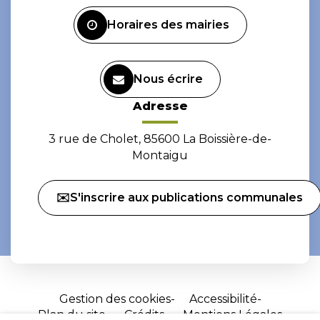
Facebook
Instagram
Horaires des mairies
Nous écrire
Adresse
3 rue de Cholet, 85600 La Boissière-de-
Montaigu
✉️S'inscrire aux publications communales
Gestion des cookies
Accessibilité
Plan du site
Crédits
Mentions Légales