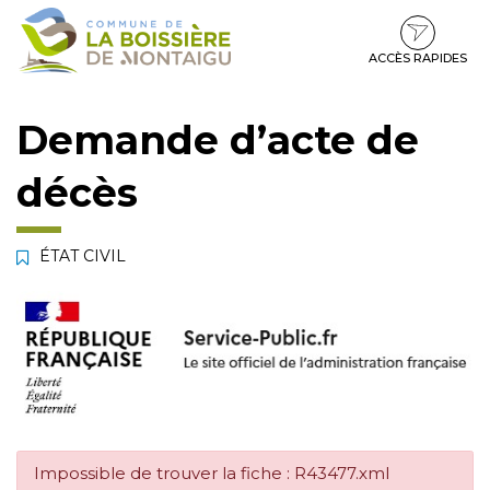
Gestion des traceurs
Aller
Aller
Aller
à
au
au
la
contenu
pied
ACCÈS RAPIDES
navigation
de
page
Demande d’acte de
décès
ÉTAT CIVIL
Impossible de trouver la fiche : R43477.xml