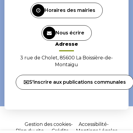
Facebook
Instagram
Horaires des mairies
Nous écrire
Adresse
3 rue de Cholet, 85600 La Boissière-de-
Montaigu
✉️S'inscrire aux publications communales
Gestion des cookies
Accessibilité
Plan du site
Crédits
Mentions Légales