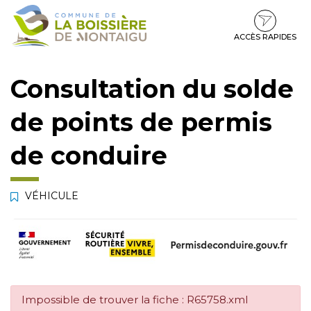
Gestion des traceurs
Aller
Aller
Aller
à
au
au
la
contenu
pied
ACCÈS RAPIDES
navigation
de
page
Consultation du solde
de points de permis
de conduire
VÉHICULE
Impossible de trouver la fiche : R65758.xml