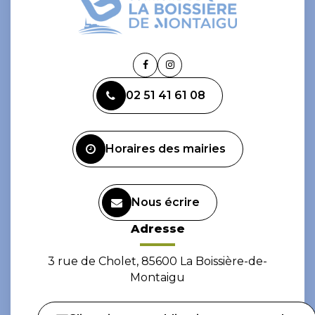
Lien
Lien
vers
vers
02 51 41 61 08
le
le
compte
compte
Facebook
Instagram
Horaires des mairies
Nous écrire
Adresse
3 rue de Cholet, 85600 La Boissière-de-
Montaigu