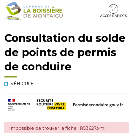
Gestion des traceurs
Aller
Aller
Aller
à
au
au
la
contenu
pied
ACCÈS RAPIDES
navigation
de
page
Consultation du solde
de points de permis
de conduire
VÉHICULE
Impossible de trouver la fiche : R53627.xml