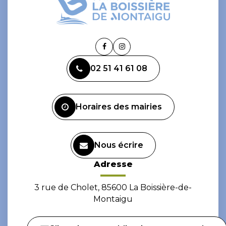
Lien
Lien
vers
vers
02 51 41 61 08
le
le
compte
compte
Facebook
Instagram
Horaires des mairies
Nous écrire
Adresse
3 rue de Cholet, 85600 La Boissière-de-
Montaigu