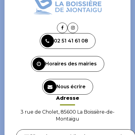
Lien
Lien
vers
vers
02 51 41 61 08
le
le
compte
compte
Facebook
Instagram
Horaires des mairies
Nous écrire
Adresse
3 rue de Cholet, 85600 La Boissière-de-
Montaigu