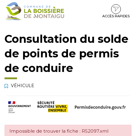
Gestion des traceurs
Aller
Aller
Aller
à
au
au
la
contenu
pied
ACCÈS RAPIDES
navigation
de
page
Consultation du solde
de points de permis
de conduire
VÉHICULE
Impossible de trouver la fiche : R52097.xml