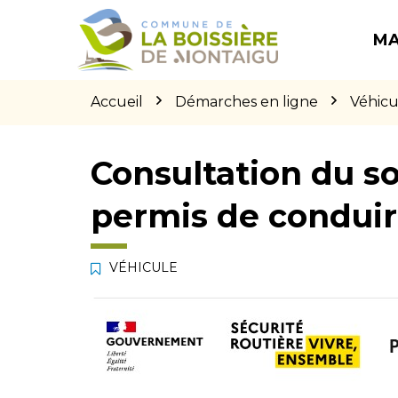
Gestion des traceurs
Aller
Aller
Aller
à
au
au
MA
la
contenu
pied
navigation
de
page
Accueil
Démarches en ligne
Véhicu
Consultation du so
permis de condui
VÉHICULE