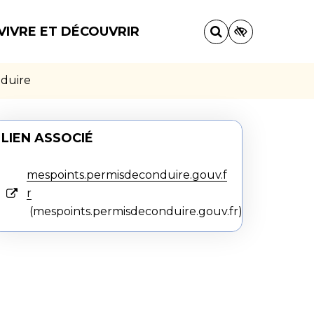
VIVRE ET DÉCOUVRIR
nduire
LIEN ASSOCIÉ
mespoints.permisdeconduire.gouv.f
r
mespoints.permisdeconduire.gouv.fr