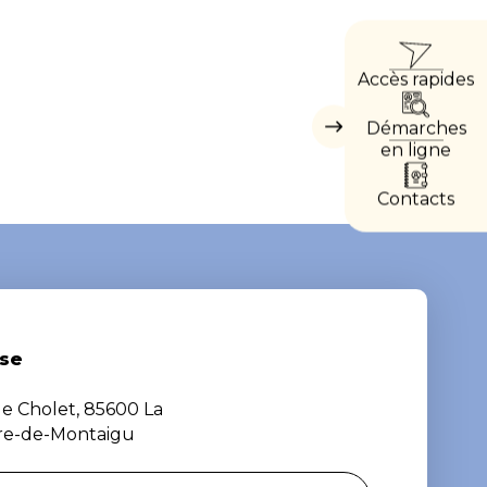
ACCÈ
Accès rapides
DIRE
Démarches
Masquer
les
en ligne
accès
directs
Contacts
se
de Cholet, 85600 La
ère-de-Montaigu