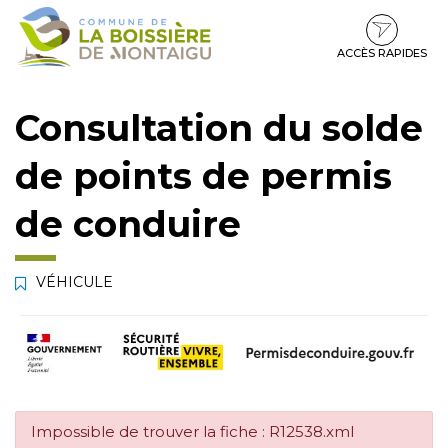
Gestion des traceurs
Aller
Aller
Aller
à
au
au
la
contenu
pied
ACCÈS RAPIDES
navigation
de
page
Consultation du solde
de points de permis
de conduire
VÉHICULE
Impossible de trouver la fiche : R12538.xml