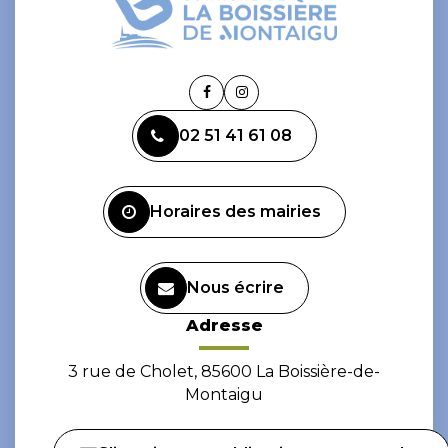
Lien
Lien
vers
vers
02 51 41 61 08
le
le
compte
compte
Facebook
Instagram
Horaires des mairies
Nous écrire
Adresse
3 rue de Cholet, 85600 La Boissière-de-
Montaigu