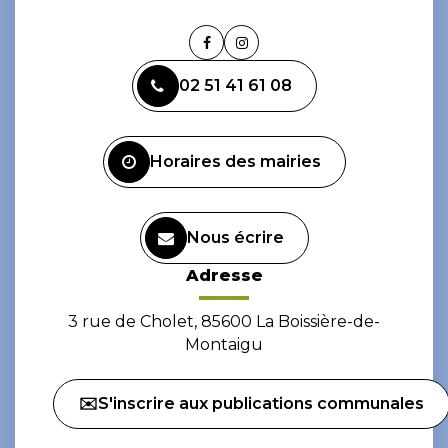
Lien
Lien
vers
vers
02 51 41 61 08
le
le
compte
compte
Facebook
Instagram
Horaires des mairies
Nous écrire
Adresse
3 rue de Cholet, 85600 La Boissière-de-
Montaigu
✉️S'inscrire aux publications communales