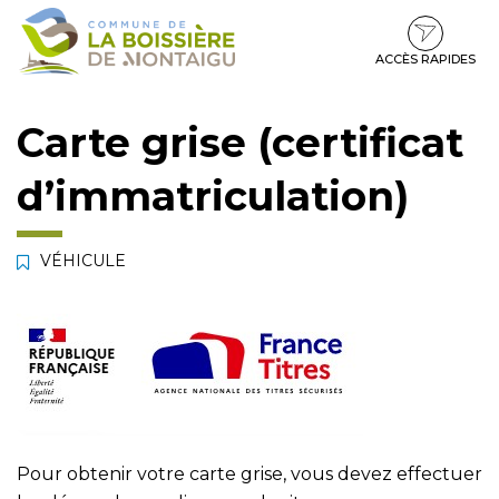
Gestion des traceurs
Aller
Aller
Aller
à
au
au
la
contenu
pied
ACCÈS RAPIDES
navigation
de
page
Carte grise (certificat
d’immatriculation)
VÉHICULE
Pour obtenir votre carte grise, vous devez effectuer