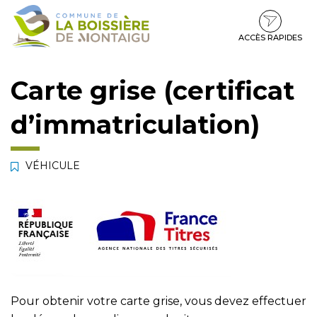
Gestion des traceurs
Aller
Aller
Aller
à
au
au
la
contenu
pied
ACCÈS RAPIDES
navigation
de
page
Carte grise (certificat
d’immatriculation)
VÉHICULE
Pour obtenir votre carte grise, vous devez effectuer