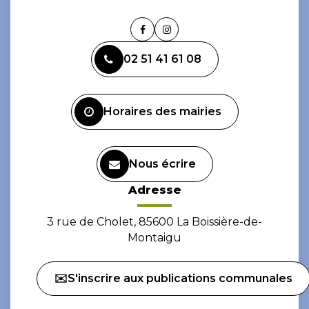
Lien
Lien
vers
vers
02 51 41 61 08
le
le
compte
compte
Facebook
Instagram
Horaires des mairies
Nous écrire
Adresse
3 rue de Cholet, 85600 La Boissière-de-
Montaigu
✉️S'inscrire aux publications communales