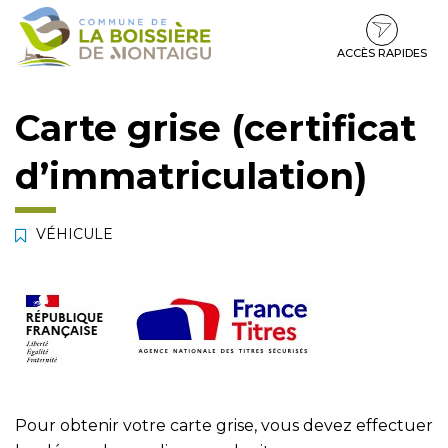
Gestion des traceurs
Aller
Aller
Aller
à
au
au
la
contenu
pied
ACCÈS RAPIDES
navigation
de
page
Carte grise (certificat
d’immatriculation)
VÉHICULE
Pour obtenir votre carte grise, vous devez effectuer