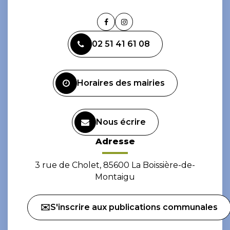
Lien
Lien
vers
vers
02 51 41 61 08
le
le
compte
compte
Facebook
Instagram
Horaires des mairies
Nous écrire
Adresse
3 rue de Cholet, 85600 La Boissière-de-
Montaigu
✉️S'inscrire aux publications communales