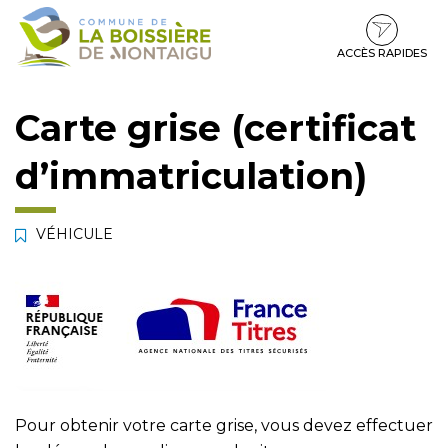
Gestion des traceurs
Aller
Aller
Aller
à
au
au
la
contenu
pied
ACCÈS RAPIDES
navigation
de
page
Carte grise (certificat
d’immatriculation)
VÉHICULE
Pour obtenir votre carte grise, vous devez effectuer