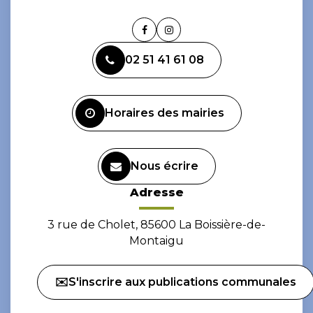
Lien
Lien
vers
vers
02 51 41 61 08
le
le
compte
compte
Facebook
Instagram
Horaires des mairies
Nous écrire
Adresse
3 rue de Cholet, 85600 La Boissière-de-
Montaigu
✉️S'inscrire aux publications communales