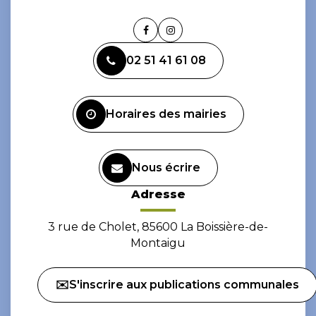
Lien
Lien
vers
vers
02 51 41 61 08
le
le
compte
compte
Facebook
Instagram
Horaires des mairies
Nous écrire
Adresse
3 rue de Cholet, 85600 La Boissière-de-
Montaigu
✉️S'inscrire aux publications communales