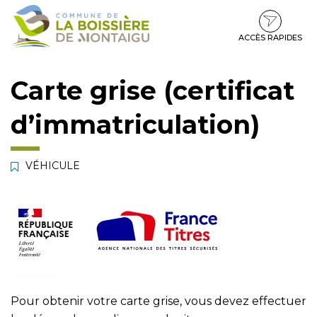
Gestion des traceurs
Aller
Aller
Aller
à
au
au
la
contenu
pied
ACCÈS RAPIDES
navigation
de
page
Carte grise (certificat
d’immatriculation)
VÉHICULE
Pour obtenir votre carte grise, vous devez effectuer