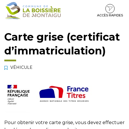
Gestion des traceurs
Aller
Aller
Aller
à
au
au
la
contenu
pied
ACCÈS RAPIDES
navigation
de
page
Carte grise (certificat
d’immatriculation)
VÉHICULE
Pour obtenir votre carte grise, vous devez effectuer