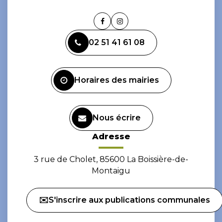
Lien
Lien
vers
vers
02 51 41 61 08
le
le
compte
compte
Facebook
Instagram
Horaires des mairies
Nous écrire
Adresse
3 rue de Cholet, 85600 La Boissière-de-
Montaigu
✉️S'inscrire aux publications communales