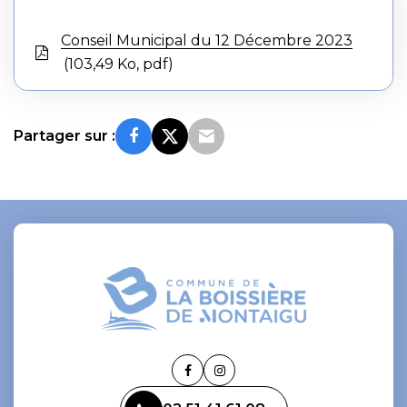
Conseil Municipal du 12 Décembre 2023
103,49 Ko, pdf
Partager sur :
Lien
Lien
vers
vers