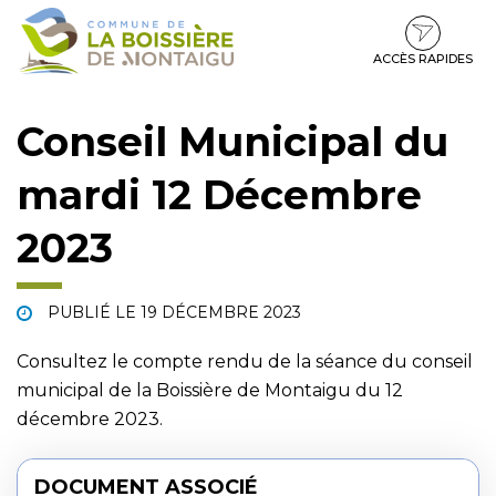
Gestion des traceurs
Aller
Aller
Aller
à
au
au
la
contenu
pied
ACCÈS RAPIDES
navigation
de
page
Conseil Municipal du
mardi 12 Décembre
2023
PUBLIÉ LE
19 DÉCEMBRE 2023
Consultez le compte rendu de la séance du conseil
municipal de la Boissière de Montaigu du 12
décembre 2023.
DOCUMENT ASSOCIÉ