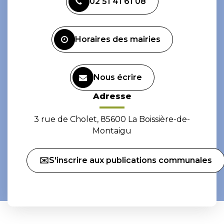
02 51 41 61 08
le
le
compte
compte
Facebook
Instagram
Horaires des mairies
Nous écrire
Adresse
3 rue de Cholet, 85600 La Boissière-de-
Montaigu
✉️S'inscrire aux publications communales