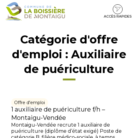
Gestion des traceurs
Aller
Aller
Aller
à
au
au
la
contenu
pied
ACCÈS RAPIDES
navigation
de
page
Catégorie d'offre
d'emploi :
Auxiliaire
de puériculture
Offre d'emploi
1 auxiliaire de puériculture f/h –
Montaigu-Vendée
Montaigu-Vendée recrute 1 auxiliaire de
puériculture (diplôme d’état exigé) Poste de
catégorie B, filière médico-sociale, à temps