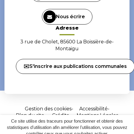
Nous écrire
Adresse
3 rue de Cholet, 85600 La Boissière-de-
Montaigu
✉️S'inscrire aux publications communales
Gestion des cookies
Accessibilité
Plan du site
Crédits
Mentions Légales
Ce site utilise des traceurs pour fonctionner et obtenir des
Site
statistiques d'utilisation afin améliorer l'utilisation, vous pouvez
réalisé
contrôler ceux que vous souhaitez activer.