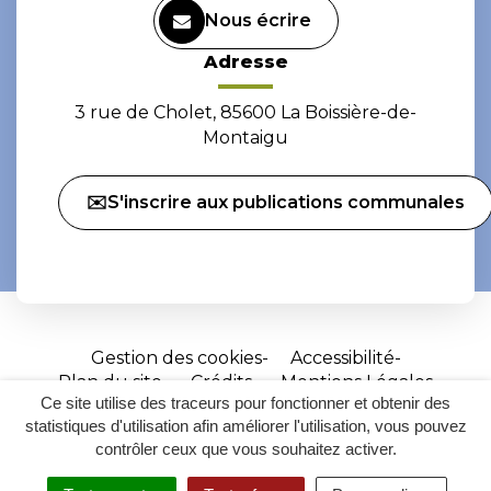
Nous écrire
Adresse
3 rue de Cholet, 85600 La Boissière-de-
Montaigu
✉️S'inscrire aux publications communales
Gestion des cookies
Accessibilité
Plan du site
Crédits
Mentions Légales
Ce site utilise des traceurs pour fonctionner et obtenir des
Site
statistiques d'utilisation afin améliorer l'utilisation, vous pouvez
réalisé
contrôler ceux que vous souhaitez activer.
par