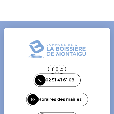
Lien
Lien
vers
vers
02 51 41 61 08
le
le
compte
compte
Facebook
Instagram
Horaires des mairies