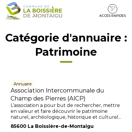
Gestion des traceurs
Aller
Aller
Aller
à
au
au
la
contenu
pied
ACCÈS RAPIDES
navigation
de
page
Catégorie d'annuaire :
Patrimoine
Annuaire
Association Intercommunale du
Champ des Pierres (AICP)
L’association a pour but de rechercher, mettre
en valeur et faire découvrir le patrimoine
naturel, archéologique, historique et culturel...
85600 La Boissière-de-Montaigu