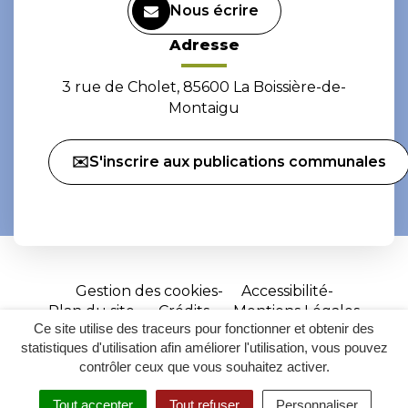
Nous écrire
Adresse
3 rue de Cholet, 85600 La Boissière-de-
Montaigu
✉️S'inscrire aux publications communales
Gestion des cookies
Accessibilité
Plan du site
Crédits
Mentions Légales
Ce site utilise des traceurs pour fonctionner et obtenir des
Site
statistiques d'utilisation afin améliorer l'utilisation, vous pouvez
réalisé
contrôler ceux que vous souhaitez activer.
par
Tout accepter
Tout refuser
Personnaliser
Inovagora
MENU