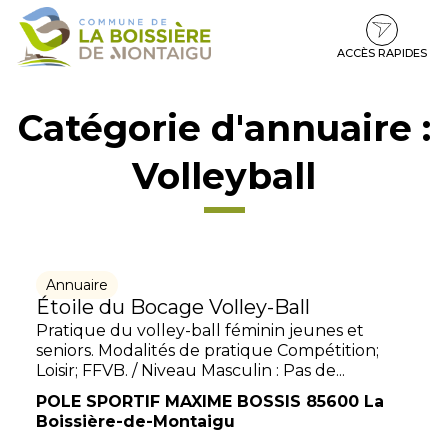
Gestion des traceurs
Aller
Aller
Aller
à
au
au
la
contenu
pied
ACCÈS RAPIDES
navigation
de
page
Catégorie d'annuaire :
Volleyball
Annuaire
Étoile du Bocage Volley-Ball
Pratique du volley-ball féminin jeunes et
seniors. Modalités de pratique Compétition;
Loisir; FFVB. / Niveau Masculin : Pas de...
POLE SPORTIF MAXIME BOSSIS 85600 La
Boissière-de-Montaigu