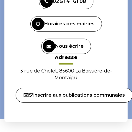
02 51 41 61 08
le
le
compte
compte
Facebook
Instagram
Horaires des mairies
Nous écrire
Adresse
3 rue de Cholet, 85600 La Boissière-de-
Montaigu
✉️S'inscrire aux publications communales