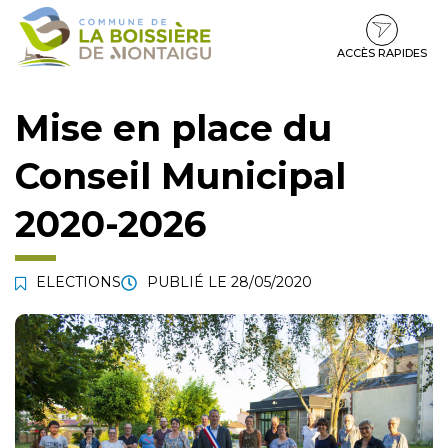
Gestion des traceurs
Aller
Aller
Aller
à
au
au
la
contenu
pied
ACCÈS RAPIDES
navigation
de
page
Mise en place du
Conseil Municipal
2020-2026
ELECTIONS
PUBLIÉ LE
28/05/2020