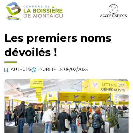
Gestion des traceurs
Aller
Aller
Aller
à
au
au
la
contenu
pied
ACCÈS RAPIDES
navigation
de
page
Les premiers noms
dévoilés !
AUTEURS
PUBLIÉ LE
06/02/2025