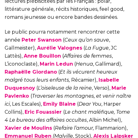
lectures plébiscitées par les Français : polar,
littérature générale, récits historiques, feel good,
romans jeunesse ou encore bandes dessinées.
Le public pourra notamment rencontrer cette
année
Peter Swanson
(
Ceux qu’on sauve
,
Gallmeister),
Aurélie Valognes
(
La Fugue
, JC
Lattès),
Anne Bouillon
(
Affaires de femmes
,
L’iconoclaste),
Marin Ledun
(
Henua
, Gallimard),
Raphaëlle Giordano
(
Et ils vécurent heureux
malgré tous leurs enfants,
Récamier),
Isabelle
Duquesnoy
(
L’oiseleuse de la reine
, Verso),
Marie
Pavlenko
(
Traverser les montagnes
, et venir naître
ici
, Les Escales),
Emily Blaine
(
Dear You
, Harper
Collins),
Eric Fouassier
(
Le chant maléfique,
Tome
4 Le bureau des affaires occultes
, Albin Michel),
Xavier de Moulins
(
Refaire l’amour
,
Flammarion),
Emmanuel Ruben
(Malville
, Stock),
Alexis Laipsker