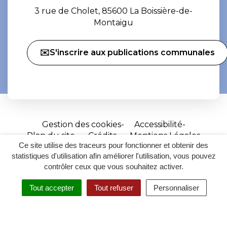
3 rue de Cholet, 85600 La Boissière-de-
Montaigu
✉️S'inscrire aux publications communales
Gestion des cookies
Accessibilité
Plan du site
Crédits
Mentions Légales
Ce site utilise des traceurs pour fonctionner et obtenir des
Site
statistiques d'utilisation afin améliorer l'utilisation, vous pouvez
réalisé
contrôler ceux que vous souhaitez activer.
par
Tout accepter
Tout refuser
Personnaliser
Inovagora
MENU
RECHERCHER
ACCESSIBILITÉ
(ouverture
dans
un