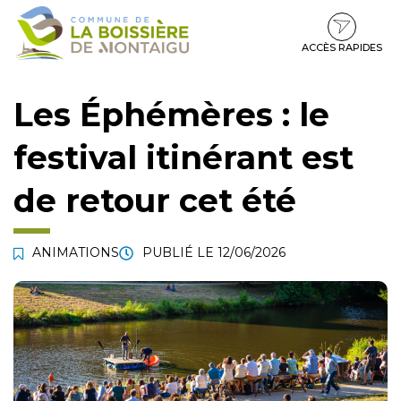
Gestion des traceurs
Aller
Aller
Aller
à
au
au
la
contenu
pied
ACCÈS RAPIDES
navigation
de
page
Les Éphémères : le
festival itinérant est
de retour cet été
ANIMATIONS
PUBLIÉ LE
12/06/2026