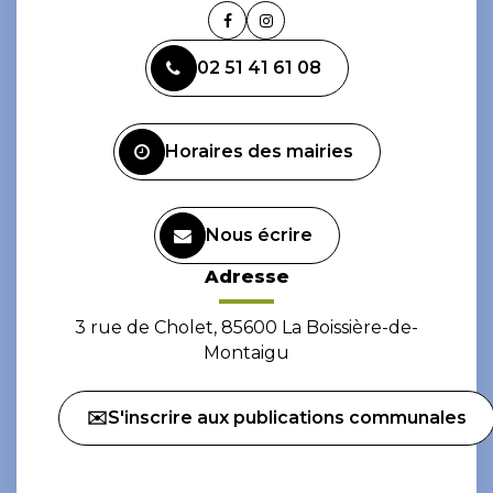
Lien
Lien
vers
vers
02 51 41 61 08
le
le
compte
compte
Facebook
Instagram
Horaires des mairies
Nous écrire
Adresse
3 rue de Cholet, 85600 La Boissière-de-
Montaigu
✉️S'inscrire aux publications communales