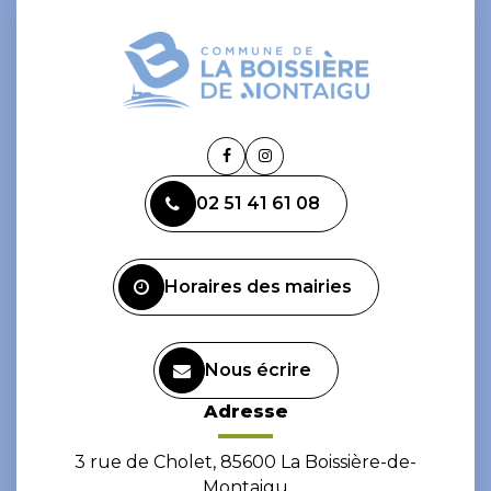
Lien
Lien
vers
vers
02 51 41 61 08
le
le
compte
compte
Facebook
Instagram
Horaires des mairies
Nous écrire
Adresse
3 rue de Cholet, 85600 La Boissière-de-
Montaigu