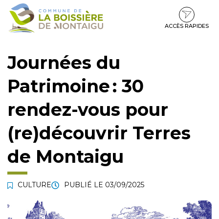
Gestion des traceurs
Aller
Aller
Aller
à
au
au
la
contenu
pied
ACCÈS RAPIDES
navigation
de
page
Journées du
Patrimoine : 30
rendez-vous pour
(re)découvrir Terres
de Montaigu
CULTURE
PUBLIÉ LE
03/09/2025