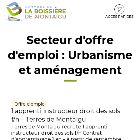
Gestion des traceurs
Aller
Aller
Aller
à
au
au
la
contenu
pied
ACCÈS RAPIDES
navigation
de
page
Secteur d'offre
d'emploi :
Urbanisme
et aménagement
Offre d'emploi
1 apprenti instructeur droit des sols
f/h – Terres de Montaigu
Terres de Montaigu recrute 1 apprenti
instructeur droit des sols f/h Contrat
d’apprentissage 1 an – à partir de septembre...