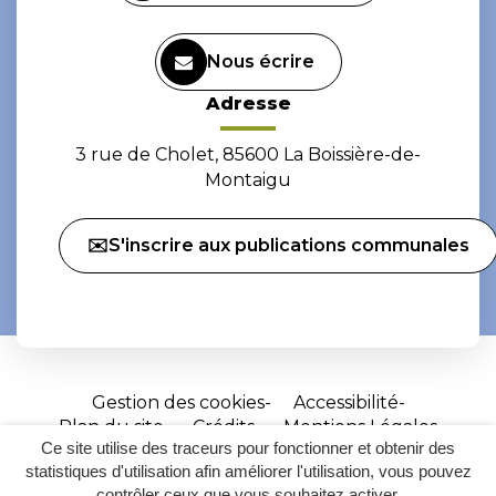
Nous écrire
Adresse
3 rue de Cholet, 85600 La Boissière-de-
Montaigu
✉️S'inscrire aux publications communales
Gestion des cookies
Accessibilité
Plan du site
Crédits
Mentions Légales
Ce site utilise des traceurs pour fonctionner et obtenir des
Site
statistiques d'utilisation afin améliorer l'utilisation, vous pouvez
réalisé
contrôler ceux que vous souhaitez activer.